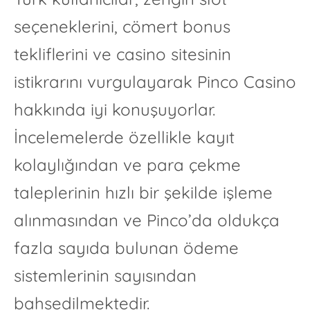
seçeneklerini, cömert bonus
tekliflerini ve casino sitesinin
istikrarını vurgulayarak Pinco Casino
hakkında iyi konuşuyorlar.
İncelemelerde özellikle kayıt
kolaylığından ve para çekme
taleplerinin hızlı bir şekilde işleme
alınmasından ve Pinco’da oldukça
fazla sayıda bulunan ödeme
sistemlerinin sayısından
bahsedilmektedir.