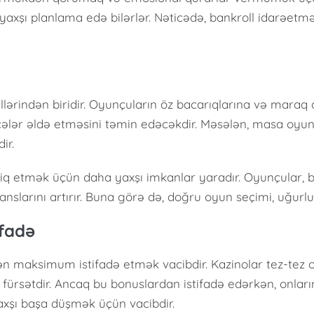
xşı planlama edə bilərlər. Nəticədə, bankroll idarəetməsi
ərindən biridir. Oyunçuların öz bacarıqlarına və maraq d
ələr əldə etməsini təmin edəcəkdir. Məsələn, masa oyunla
ir.
biq etmək üçün daha yaxşı imkanlar yaradır. Oyunçular, 
slarını artırır. Buna görə də, doğru oyun seçimi, uğurlu 
ifadə
 maksimum istifadə etmək vacibdir. Kazinolar tez-tez oy
ürsətdir. Ancaq bu bonuslardan istifadə edərkən, onların
axşı başa düşmək üçün vacibdir.