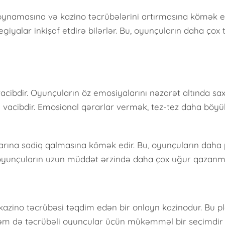
ynamasına və kazino təcrübələrini artırmasına kömək edir
egiyalar inkişaf etdirə bilərlər. Bu, oyunçuların daha ço
ibdir. Oyunçuların öz emosiyalarını nəzarət altında saxl
 vacibdir. Emosional qərarlar vermək, tez-tez daha böyük 
arına sadiq qalmasına kömək edir. Bu, oyunçuların daha p
 oyunçuların uzun müddət ərzində daha çox uğur qazanm
 kazino təcrübəsi təqdim edən bir onlayn kazinodur. Bu pl
, həm də təcrübəli oyunçular üçün mükəmməl bir seçimdi