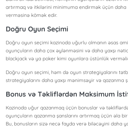
artırmaq və itkilərini minimuma endirmək üçün daha ya
verməsinə kömək edir.
Doğru Oyun Seçimi
Doğru oyun seçimi kazinoda uğurlu olmanın əsas amill
oyunçuların daha çox əylənməsini və daha yaxşı nətic
blackjack və ya poker kimi oyunlara üstünlük verməlid
Doğru oyun seçimi, həm də oyun strategiyalarını tət
strategiyalarını daha yaxşı mənimsəyir və qazanma şan
Bonus və Təkliflərdən Maksimum İst
Kazinoda uğur qazanmaq üçün bonuslar və təkliflərdən
oyunçuların qazanma şanslarını artırmaq üçün əla bir f
Bu, bonusların sizə necə fayda verə biləcəyini daha y