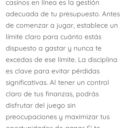
casinos en línea es la gestión
adecuada de tu presupuesto. Antes
de comenzar a jugar, establece un
límite claro para cuánto estás
dispuesto a gastar y nunca te
excedas de ese límite. La disciplina
es clave para evitar pérdidas
significativas. Al tener un control
claro de tus finanzas, podrás
disfrutar del juego sin
preocupaciones y maximizar tus
oportunidades de ganar. Si te