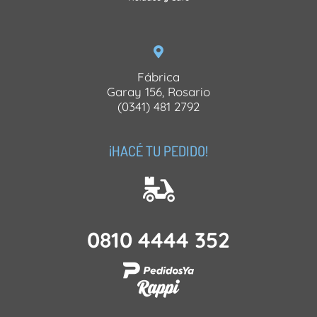
Fábrica
Garay 156, Rosario
(0341) 481 2792
¡HACÉ TU PEDIDO!
0810 4444 352